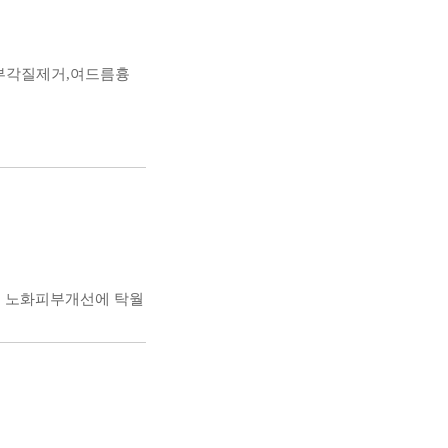
피부각질제거,여드름흉
론 노화피부개선에 탁월