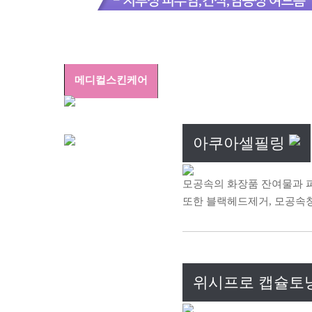
메디컬스킨케어
아쿠아셀필링
모공속의 화장품 잔여물과 
또한 블랙헤드제거, 모공속
위시프로 캡슐토