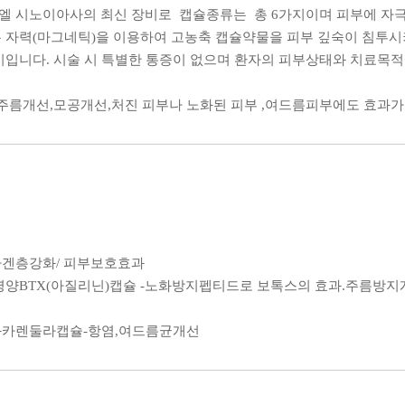
 시노이아사의 최신 장비로 캡슐종류는 총 6가지이며 피부에 자극
 자력(마그네틱)을 이용하여 고농축 캡슐약물을 피부 깊숙이 침투
입니다. 시술 시 특별한 통증이 없으며 환자의 피부상태와 치료목적
,주름개선,모공개선,처진 피부나 노화된 피부 ,여드름피부에도 효과
라겐층강화/ 피부보호효과
영양BTX(아질리닌)캡슐 -노화방지펩티드로 보톡스의 효과.주름방지
화카렌둘라캡슐-항염,여드름균개선