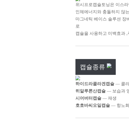
위시프로캡슐토닝은 이스라엘
인체에너지와 충돌하지 않는
마그네틱 베이스 솔루션 장비
로
캡슐을 사용하고 미백효과 
캡슐종류
하이드라콜라겐캡슐
― 콜
히알루론산캡슐
― 보습과 
시어버터캡슐
― 재생
호호바씨오일캡슐
― 항노