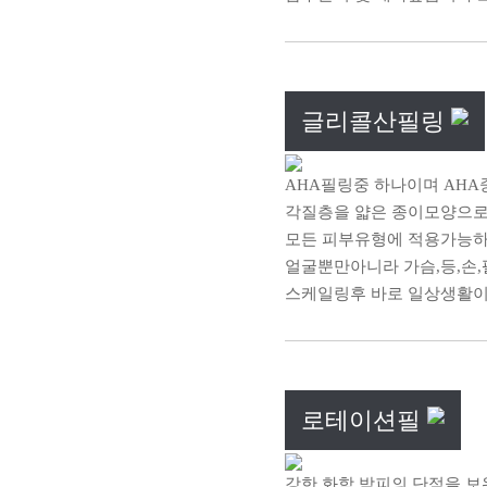
글리콜산필링
AHA필링중 하나이며 AHA
각질층을 얇은 종이모양으로
모든 피부유형에 적용가능하
얼굴뿐만아니라 가슴,등,손,
스케일링후 바로 일상생활이 
로테이션필
강한 화학 박피의 단점을 보