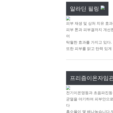
알라딘 필링
피부 재생 및 상처 치유 효
피부 톤과 피부결까지 개선한
어
탁월한 효과를 가지고 있다.
또한 피부를 맑고 탄력 있게
프리즘이온자임
전기이온영동과 초음파진동을
균열을 야기하여 피부안으
다
흡수율이 몇 배나높습니다.또