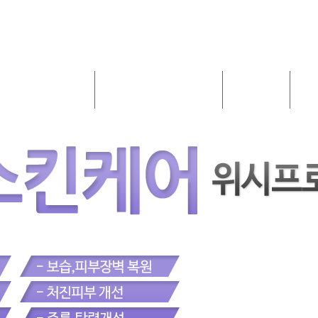
주름/탄력
메디컬스킨케어
모발