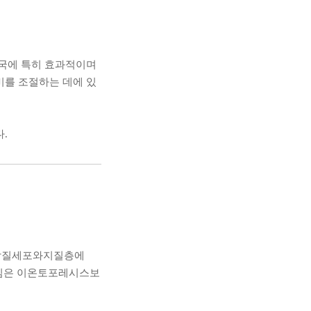
자국에 특히 효과적이며
비를 조절하는 데에 있
.
 각질세포와지질층에
임은 이온토포레시스보